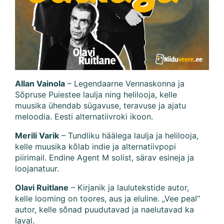
Allan Vainola
– Legendaarne Vennaskonna ja
Sõpruse Puiestee laulja ning helilooja, kelle
muusika ühendab sügavuse, teravuse ja ajatu
meloodia. Eesti alternatiivroki ikoon.
Merili Varik
– Tundliku häälega laulja ja helilooja,
kelle muusika kõlab indie ja alternatiivpopi
piirimail. Endine Agent M solist, särav esineja ja
loojanatuur.
Olavi Ruitlane
– Kirjanik ja laulutekstide autor,
kelle looming on toores, aus ja eluline. „Vee peal“
autor, kelle sõnad puudutavad ja naelutavad ka
laval.