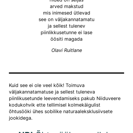
arved makstud
mis inimesed ütlevad
see on väljakannatamatu
ja sellest tulenev
piinlikkusetunne ei lase
öösiti magada
Olavi Ruitlane
Kuid see ei ole veel kõik! Toimuva
väljakannatamatuse ja sellest tuleneva
piinlikusetunde leevendamiseks pakub Niiduveere
kodukohvik ette tellimisel kolmekäigulist
õhtusööki ühes sobilike naturaaleksklusiivsete
jookidega.