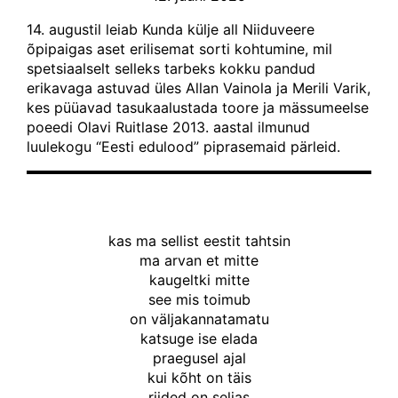
14. augustil leiab Kunda külje all Niiduveere
õpipaigas aset erilisemat sorti kohtumine, mil
spetsiaalselt selleks tarbeks kokku pandud
erikavaga astuvad üles Allan Vainola ja Merili Varik,
kes püüavad tasukaalustada toore ja mässumeelse
poeedi Olavi Ruitlase 2013. aastal ilmunud
luulekogu “Eesti edulood” piprasemaid pärleid.
kas ma sellist eestit tahtsin
ma arvan et mitte
kaugeltki mitte
see mis toimub
on väljakannatamatu
katsuge ise elada
praegusel ajal
kui kõht on täis
riided on seljas