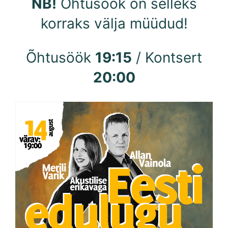
NB!
Õhtusöök on selleks
korraks välja müüdud!
Õhtusöök
19:15
/ Kontsert
20:00