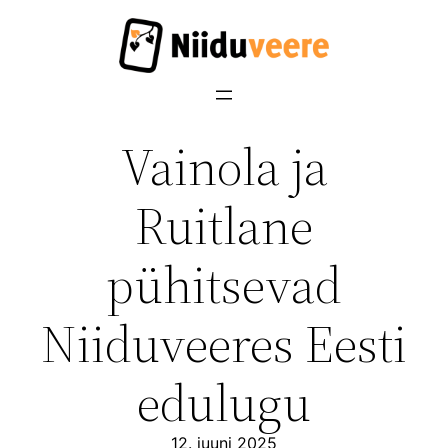
Liigu
sisu
juurde
Vainola ja
Ruitlane
pühitsevad
Niiduveeres Eesti
edulugu
12. juuni 2025