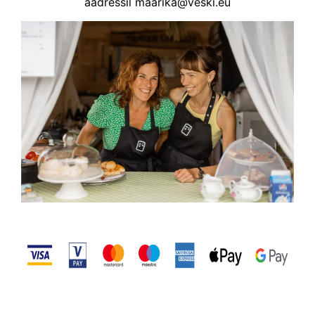
aadressil maarika@veski.eu