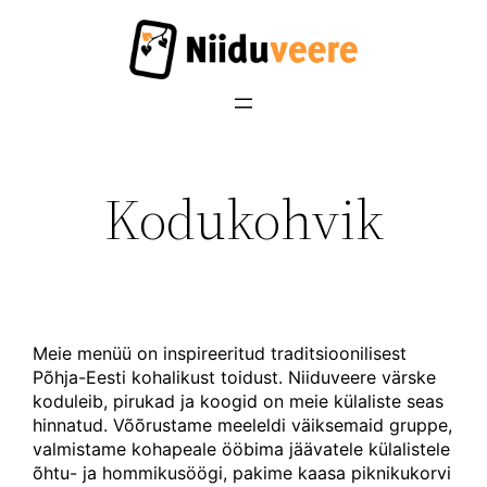
Liigu
sisu
juurde
Kodukohvik
Meie menüü on inspireeritud traditsioonilisest
Põhja-Eesti kohalikust toidust. Niiduveere värske
koduleib, pirukad ja koogid on meie külaliste seas
hinnatud. Võõrustame meeleldi väiksemaid gruppe,
valmistame kohapeale ööbima jäävatele külalistele
õhtu- ja hommikusöögi, pakime kaasa piknikukorvi