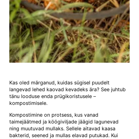
Kas oled märganud, kuidas sügisel puudelt
langevad lehed kaovad kevadeks ära? See juhtub
tänu looduse enda prügikoristusele –
kompostimisele.
Kompostimine on protsess, kus vanad
taimejäätmed ja köögiviljade jäägid lagunevad
ning muutuvad mullaks. Sellele aitavad kaasa
bakterid, seened ja mullas elavad putukad. Kui