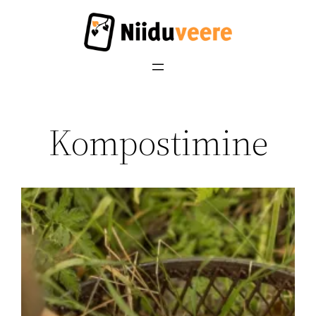
Liigu
sisu
juurde
Kompostimine