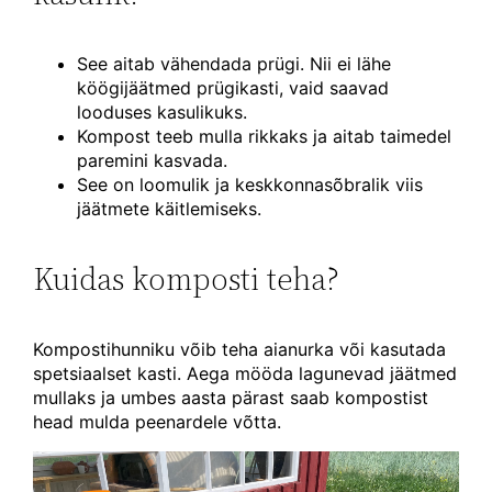
See aitab vähendada prügi. Nii ei lähe
köögijäätmed prügikasti, vaid saavad
looduses kasulikuks.
Kompost teeb mulla rikkaks ja aitab taimedel
paremini kasvada.
See on loomulik ja keskkonnasõbralik viis
jäätmete käitlemiseks.
Kuidas komposti teha?
Kompostihunniku võib teha aianurka või kasutada
spetsiaalset kasti. Aega mööda lagunevad jäätmed
mullaks ja umbes aasta pärast saab kompostist
head mulda peenardele võtta.