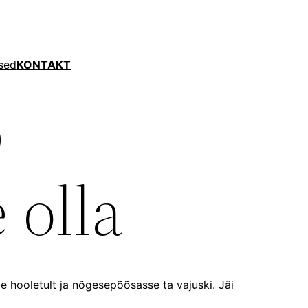
sed
KONTAKT
b
 olla
e hooletult ja nõgesepõõsasse ta vajuski. Jäi