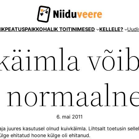
IK
PEATUSPAIK
KOHALIK TOIT
INIMESED
KELLELE?
Uudi
käimla või
t normaalne
6. mai 2011
juures kasutusel olnud kuivkäimla. Lihtsalt toetusin sellel
külge ehitatud hoone külge oli ehitanud.