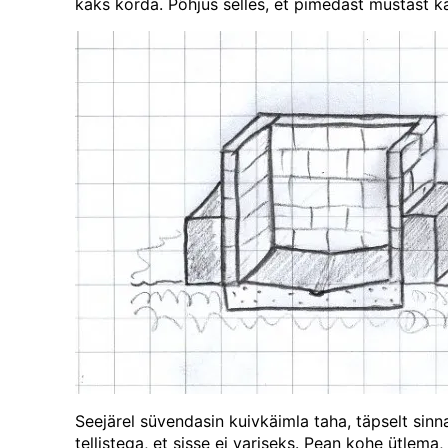
kaks korda. Põhjus selles, et pimedast mustast k
Seejärel süvendasin kuivkäimla taha, täpselt sin
tellistega, et sisse ei variseks. Pean kohe ütlema,