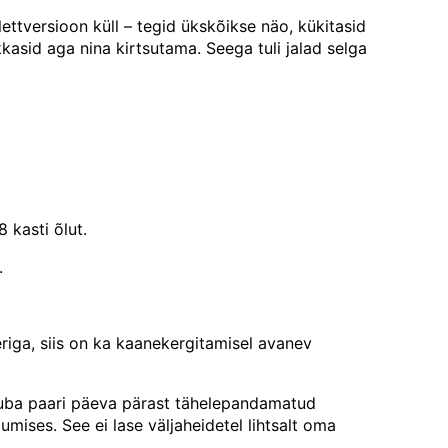
ettversioon küll – tegid ükskõikse näo, kükitasid
asid aga nina kirtsutama. Seega tuli jalad selga
 kasti õlut.
.
iga, siis on ka kaanekergitamisel avanev
 juba paari päeva pärast tähelepandamatud
mises. See ei lase väljaheidetel lihtsalt oma