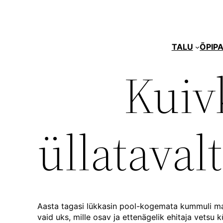
Liigu
sisu
juurde
TALU
ÕPIPA
Kuiv
üllataval
Aasta tagasi lükkasin pool-kogemata kummuli maja 
vaid uks, mille osav ja ettenägelik ehitaja vetsu 