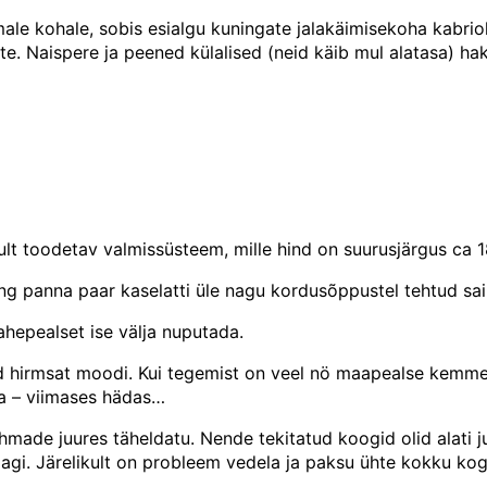
ale kohale, sobis esialgu kuningate jalakäimisekoha kabriol
. Naispere ja peened külalised (neid käib mul alatasa) hakk
lt toodetav valmissüsteem, mille hind on suurusjärgus ca 18
ng panna paar kaselatti üle nagu kordusõppustel tehtud sai
ahepealset ise välja nuputada.
ad hirmsat moodi. Kui tegemist on veel nö maapealse kemmer
a – viimases hädas…
hmade juures täheldatu. Nende tekitatud koogid olid alati
dagi. Järelikult on probleem vedela ja paksu ühte kokku kogu