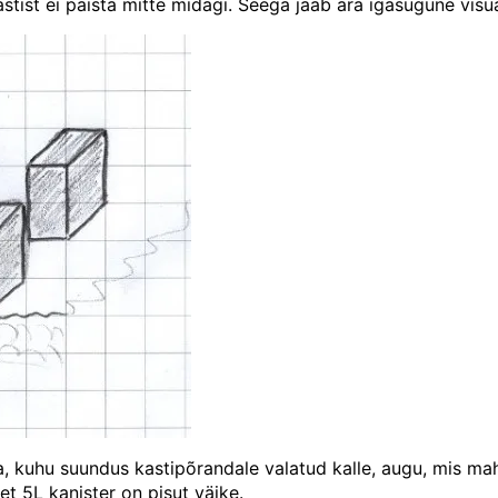
astist ei paista mitte midagi. Seega jääb ära igasugune vis
na, kuhu suundus kastipõrandale valatud kalle, augu, mis ma
 et 5L kanister on pisut väike.