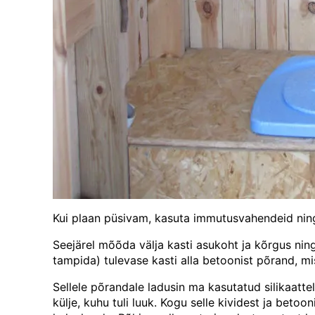
Kui plaan püsivam, kasuta immutusvahendeid ning
Seejärel mõõda välja kasti asukoht ja kõrgus ning
tampida) tulevase kasti alla betoonist põrand, mi
Sellele põrandale ladusin ma kasutatud silikaattel
külje, kuhu tuli luuk. Kogu selle kividest ja bet