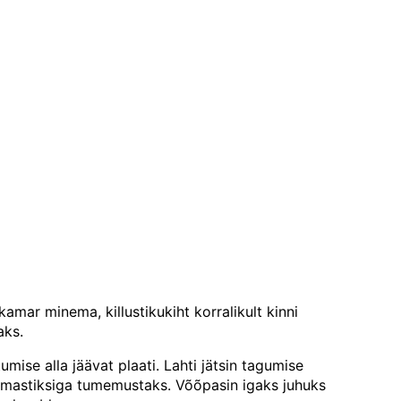
amar minema, killustikukiht korralikult kinni
aks.
umise alla jäävat plaati. Lahti jätsin tagumise
menmastiksiga tumemustaks. Võõpasin igaks juhuks