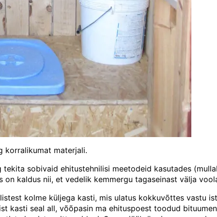
 korralikumat materjali.
 tekita sobivaid ehitustehnilisi meetodeid kasutades (mullak
s on kaldus nii, et vedelik kemmergu tagaseinast välja vool
listest kolme küljega kasti, mis ulatus kokkuvõttes vastu ist
oonist kasti seal all, võõpasin ma ehituspoest toodud bituu