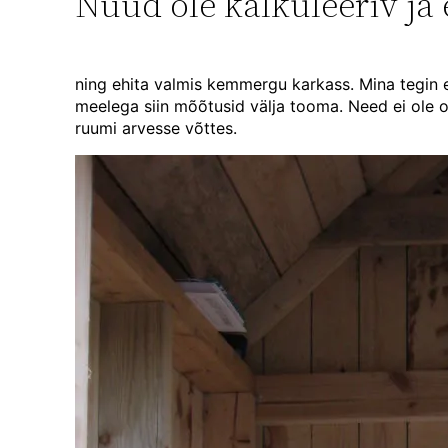
Nüüd ole kalkuleeriv ja
ning ehita valmis kemmergu karkass. Mina tegin 
meelega siin mõõtusid välja tooma. Need ei ole ol
ruumi arvesse võttes.