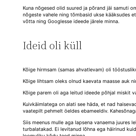
Kuna nõgesed olid suured ja põrand jäi samuti om
nõgeste vahele ning tõmbasid ukse kääksudes ette
võtta ning Googlesse ideede järele minna.
Ideid oli küll
Kõige hirmsam (samas ahvatlevam) oli tööstusliku
Kõige lihtsam oleks olnud kaevata maasse auk ni
Kõige parem oli aga leitud ideede põhjal miskit v
Kuivkäimlatega on alati see häda, et nad haisev
vaatepilt pehmelt öeldes ebameeldiv. Kahesõnag
Siis meenus mulle aga lapsena vanaema juures le
turbalatakad. Ei levitanud lõhna ega häirinud kui
loomuliku kõdu teed minna.