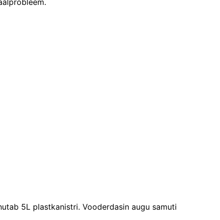
uaalprobleem.
hutab 5L plastkanistri. Vooderdasin augu samuti