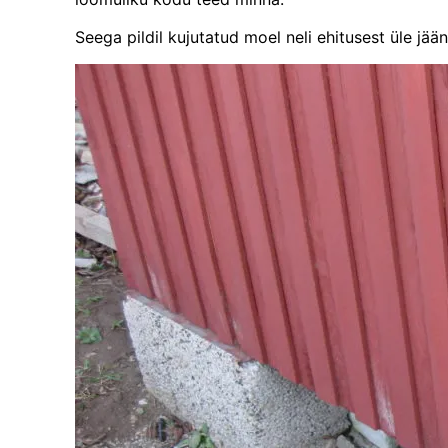
Seega pildil kujutatud moel neli ehitusest üle jää