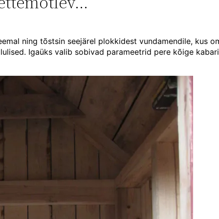
 ettemõtlev…
eemal ning tõstsin seejärel plokkidest vundamendile, kus
ulised. Igaüks valib sobivad parameetrid pere kõige kabariits