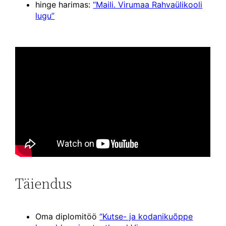
hinge harimas:
“Maili. Virumaa Rahvaülikooli
lugu”
Täiendus
Oma diplomitöö
“Kutse- ja kodanikuõppe