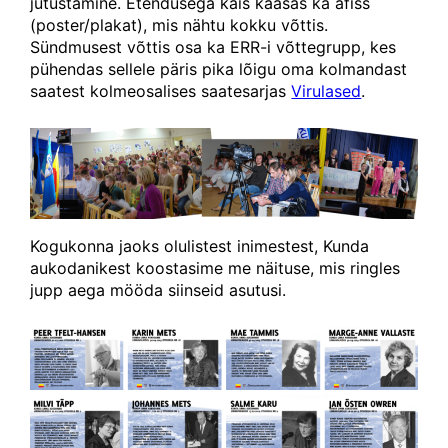
jutustamine. Etendusega käis kaasas ka afišš
(poster/plakat), mis nähtu kokku võttis.
Sündmusest võttis osa ka ERR-i võttegrupp, kes
pühendas sellele päris pika lõigu oma kolmandast
saatest kolmeosalises saatesarjas
Virulased
.
Kogukonna jaoks olulistest inimestest, Kunda
aukodanikest koostasime me näituse, mis ringles
jupp aega mööda siinseid asutusi.