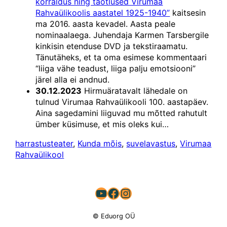
korraldus ning taotlused Virumaa
Rahvaülikoolis aastatel 1925-1940”
kaitsesin
ma 2016. aasta kevadel. Aasta peale
nominaalaega. Juhendaja Karmen Tarsbergile
kinkisin etenduse DVD ja tekstiraamatu.
Tänutäheks, et ta oma esimese kommentaari
“liiga vähe teadust, liiga palju emotsiooni”
järel alla ei andnud.
30.12.2023
Hirmuäratavalt lähedale on
tulnud Virumaa Rahvaülikooli 100. aastapäev.
Aina sagedamini liiguvad mu mõtted rahutult
ümber küsimuse, et mis oleks kui…
harrastusteater
, 
Kunda mõis
, 
suvelavastus
, 
Virumaa
Rahvaülikool
YouTube
Facebook
Instagram
© Eduorg OÜ