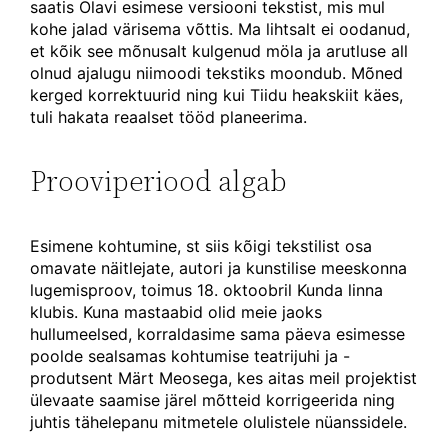
saatis Olavi esimese versiooni tekstist, mis mul
kohe jalad värisema võttis. Ma lihtsalt ei oodanud,
et kõik see mõnusalt kulgenud möla ja arutluse all
olnud ajalugu niimoodi tekstiks moondub. Mõned
kerged korrektuurid ning kui Tiidu heakskiit käes,
tuli hakata reaalset tööd planeerima.
Prooviperiood algab
Esimene kohtumine, st siis kõigi tekstilist osa
omavate näitlejate, autori ja kunstilise meeskonna
lugemisproov, toimus 18. oktoobril Kunda linna
klubis. Kuna mastaabid olid meie jaoks
hullumeelsed, korraldasime sama päeva esimesse
poolde sealsamas kohtumise teatrijuhi ja -
produtsent Märt Meosega, kes aitas meil projektist
ülevaate saamise järel mõtteid korrigeerida ning
juhtis tähelepanu mitmetele olulistele nüanssidele.