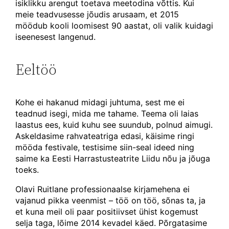
isiklikku arengut toetava meetodina võttis. Kui
meie teadvusesse jõudis arusaam, et 2015
möödub kooli loomisest 90 aastat, oli valik kuidagi
iseenesest langenud.
Eeltöö
Kohe ei hakanud midagi juhtuma, sest me ei
teadnud isegi, mida me tahame. Teema oli laias
laastus ees, kuid kuhu see suundub, polnud aimugi.
Askeldasime rahvateatriga edasi, käisime ringi
mööda festivale, testisime siin-seal ideed ning
saime ka Eesti Harrastusteatrite Liidu nõu ja jõuga
toeks.
Olavi Ruitlane professionaalse kirjamehena ei
vajanud pikka veenmist – töö on töö, sõnas ta, ja
et kuna meil oli paar positiivset ühist kogemust
selja taga, lõime 2014 kevadel käed. Põrgatasime