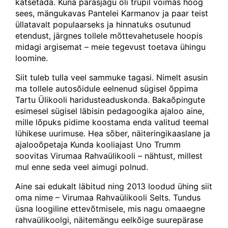
katsetada. Kuna parasjagu oli trupil võimas hoog
sees, mängukavas Pantelei Karmanov ja paar teist
üllatavalt populaarseks ja hinnatuks osutunud
etendust, järgnes tollele mõttevahetusele hoopis
midagi argisemat – meie tegevust toetava ühingu
loomine.
Siit tuleb tulla veel sammuke tagasi. Nimelt asusin
ma tollele autosõidule eelnenud sügisel õppima
Tartu Ülikooli haridusteaduskonda. Bakaõpingute
esimesel sügisel läbisin pedagoogika ajaloo aine,
mille lõpuks pidime koostama enda valitud teemal
lühikese uurimuse. Hea sõber, näiteringikaaslane ja
ajalooõpetaja Kunda kooliajast Uno Trumm
soovitas Virumaa Rahvaülikooli – nähtust, millest
mul enne seda veel aimugi polnud.
Aine sai edukalt läbitud ning 2013 loodud ühing siit
oma nime – Virumaa Rahvaülikooli Selts. Tundus
üsna loogiline ettevõtmisele, mis nagu omaaegne
rahvaülikoolgi, näitemängu eelkõige suurepärase