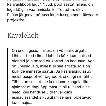
Rahvaülikooli lugu”. Nüüd, pool aastat hiljem, on
lugu kõigile vaatamiseks ka Youtube’s üleval.
Püüan järgneva põgusa kirjeldusega anda ülevaate
projektist.
Kavalehelt
On unenägusid, millest on võimalik ärgata.
Lihtsalt teed silmad lahti ja kõik kummalised
olendid ja hirmsad olukorrad on kadunud. Aga
on unenägusid, millest ei saa ärgata. Mis on
kõikide inimeste saatus. Ja kas ajalugu asub
meist eespool või tagapool, ei olegi nii tähtis.
Tähtis on see, et me keeldume kangelaslikult
ajaloost midagi õppimast ja nii tulevad aina
need, kes hariduse üldrahvalikuks
esmaülesandeks kuulutamise järel põletavad
koolimaju…