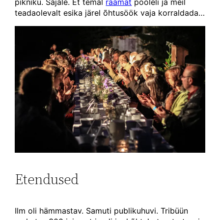
pikniku. Sajale. Et temal
raamat
pooleli ja meil
teadaolevalt esika järel õhtusöök vaja korraldada…
Etendused
Ilm oli hämmastav. Samuti publikuhuvi. Tribüün