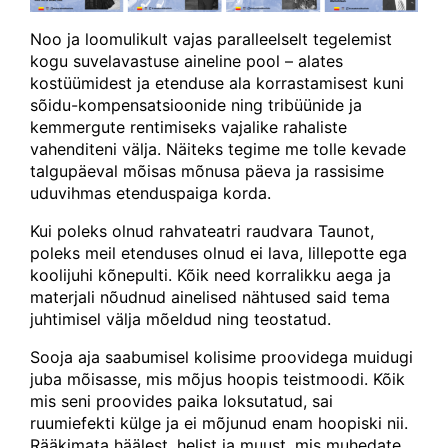
Noo ja loomulikult vajas paralleelselt tegelemist
kogu suvelavastuse aineline pool – alates
kostüümidest ja etenduse ala korrastamisest kuni
sõidu-kompensatsioonide ning tribüünide ja
kemmergute rentimiseks vajalike rahaliste
vahenditeni välja. Näiteks tegime me tolle kevade
talgupäeval mõisas mõnusa päeva ja rassisime
uduvihmas etenduspaiga korda.
Kui poleks olnud rahvateatri raudvara Taunot,
poleks meil etenduses olnud ei lava, lillepotte ega
koolijuhi kõnepulti. Kõik need korralikku aega ja
materjali nõudnud ainelised nähtused said tema
juhtimisel välja mõeldud ning teostatud.
Sooja aja saabumisel kolisime proovidega muidugi
juba mõisasse, mis mõjus hoopis teistmoodi. Kõik
mis seni proovides paika loksutatud, sai
ruumiefekti külge ja ei mõjunud enam hoopiski nii.
Rääkimata häälest, helist ja muust, mis muhedate