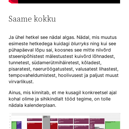
Saame kokku
Ja ühel hetkel see nädal algas. Nädal, mis muutus
esimeste hetkedega kuidagi
blurryks
ning kui see
pühapäeval lõpu sai, koosnes see mitte niivõrd
stseenipõhistest mälestustest kuivõrd lõhnadest,
tunnetest, südamerütmihäiretest, kõladest,
pisaratest, naeruröögatustest, valusatest lihastest,
tempovaheldumistest, hoolivusest ja paljust muust
virvarlikust.
Ainus, mis kinnitab, et me kusagil konkreetsel ajal
kohal olime ja sihikindlalt tööd tegime, on tolle
nädala kalenderplaan.