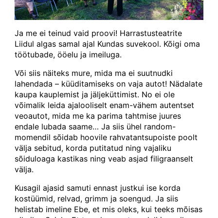
Ja me ei teinud vaid proovi! Harrastusteatrite
Liidul algas samal ajal Kundas suvekool. Kõigi oma
töötubade, ööelu ja imeiluga.
Või siis näiteks mure, mida ma ei suutnudki
lahendada – küüditamiseks on vaja autot! Nädalate
kaupa kauplemist ja jäljeküttimist. No ei ole
võimalik leida ajalooliselt enam-vähem autentset
veoautot, mida me ka parima tahtmise juures
endale lubada saame… Ja siis ühel random-
momendil sõidab hoovile rahvatantsupoiste poolt
välja sebitud, korda putitatud ning vajaliku
sõiduloaga kastikas ning veab asjad filigraanselt
välja.
Kusagil ajasid samuti ennast justkui ise korda
kostüümid, relvad, grimm ja soengud. Ja siis
helistab imeline Ebe, et mis oleks, kui teeks mõisas