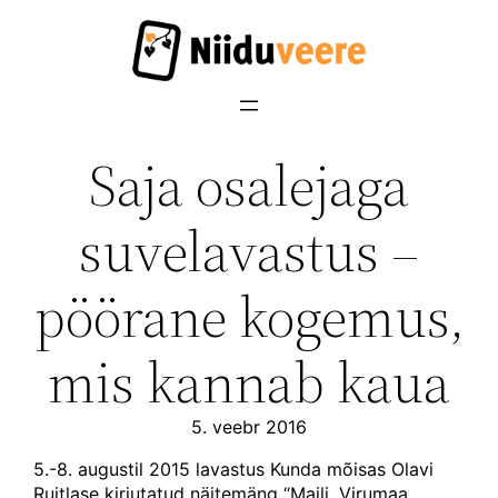
Liigu
sisu
juurde
Saja osalejaga
suvelavastus –
pöörane kogemus,
mis kannab kaua
5. veebr 2016
5.-8. augustil 2015 lavastus Kunda mõisas Olavi
Ruitlase kirjutatud näitemäng “Maili. Virumaa