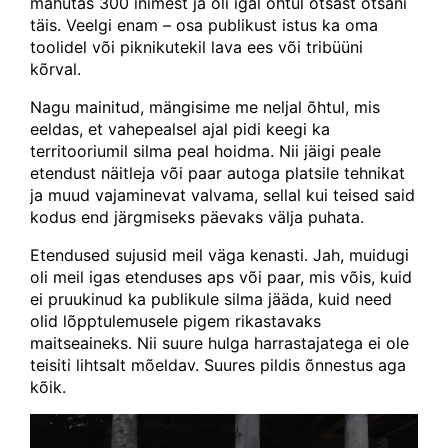
mahutas 300 inimest ja oli igal õhtul otsast otsani
täis. Veelgi enam – osa publikust istus ka oma
toolidel või piknikutekil lava ees või tribüüni
kõrval.
Nagu mainitud, mängisime me neljal õhtul, mis
eeldas, et vahepealsel ajal pidi keegi ka
territooriumil silma peal hoidma. Nii jäigi peale
etendust näitleja või paar autoga platsile tehnikat
ja muud vajaminevat valvama, sellal kui teised said
kodus end järgmiseks päevaks välja puhata.
Etendused sujusid meil väga kenasti. Jah, muidugi
oli meil igas etenduses aps või paar, mis võis, kuid
ei pruukinud ka publikule silma jääda, kuid need
olid lõpptulemusele pigem rikastavaks
maitseaineks. Nii suure hulga harrastajatega ei ole
teisiti lihtsalt mõeldav. Suures pildis õnnestus aga
kõik.