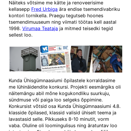
Näiteks võtsime me kätte ja renoveerisime
kellasepp
Fred Urbiga
ära endise tsemendivabriku
kontori tornikella. Praegu tegutseb hoones
tsemendimuuseum ning viimati töötas kell aastal
1998.
Virumaa Teataja
ja mitmed teisedki tegid
sellest loo.
Kunda Ühisgümnaasiumi õpilastele korraldasime
me lühinäidendite konkursi. Projekti eesmärgiks oli
näitemängu abil mõne kogukondliku suurkuju,
sündmuse või paiga loo selgeks õppimine.
Konkursist võtsid osa Kunda Ühisgümnaasiumi 4.8.
klasside õpilased, klassid valisid ühiselt teema ja
lavastasid selle. Pikkuseks 8-10 minutit, vorm
vaba. Oluline oli loomingulisus ning äratuntav loo