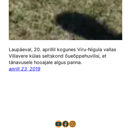
Laupäeval, 20. aprillil kogunes Viru-Nigula vallas
Villavere külas seltskond õueõppehuvilisi, et
tänavusele hooajale algus panna.
aprill 23, 2019
YouTube
Facebook
Instagram