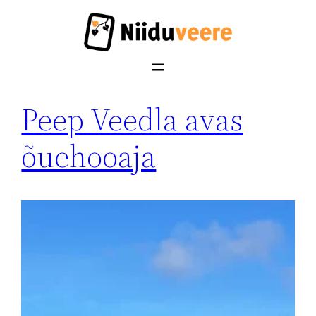
Liigu
sisu
juurde
Peep Veedla avas
õuehooaja