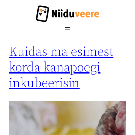
Liigu
sisu
juurde
Kuidas ma esimest
korda kanapoegi
inkubeerisin