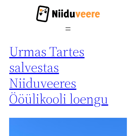
Liigu
sisu
juurde
Urmas Tartes
salvestas
Niiduveeres
Ööülikooli loengu