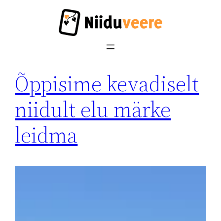
Liigu
sisu
juurde
Õppisime kevadiselt
niidult elu märke
leidma